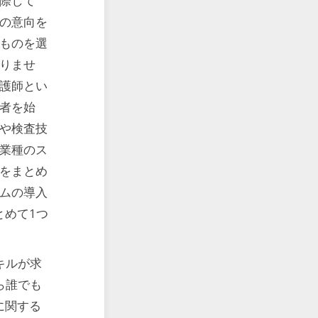
際して
の意向を
ものを選
りませ
護師とい
者を始
や検査技
業種のス
をまとめ
ムの導入
とめて1つ
キルが求
ら誰でも
に関する