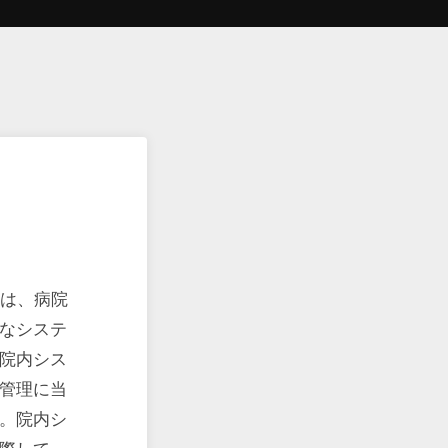
事は、病院
なシステ
院内シス
管理に当
。院内シ