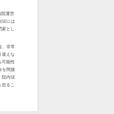
病院運営
SEには
門家とし
は、非常
り違えな
る可能性
命を間接
院内SE
を怠るこ