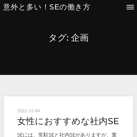
Skip
意外と多い！SEの働き方
to
content
タグ:
企画
Posted
2022-12-04
女性におすすめな社内SE
on
SEには、常駐SEと社内SEがありますが、業